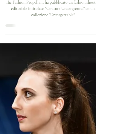
Grazia Ieva su The Fashion
Propellant
The Fashion Propellant ha pubblicato un fashion shooting
editoriale intitolato "Couture Underground" con la
collezione "Unforgettable".