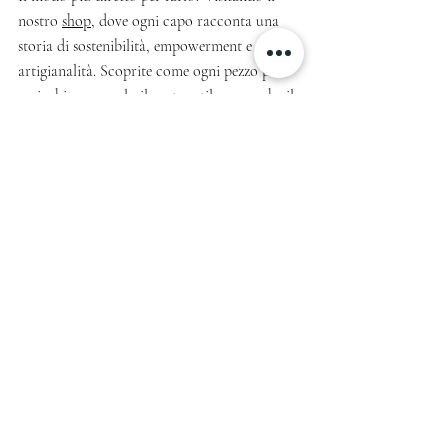
nostro 
shop
, dove ogni capo racconta una 
storia di sostenibilità, empowerment e 
artigianalità. Scoprite come ogni pezzo può 
arricchire non solo il vostro stile ma anche il 
vostro spirito e la vostra consapevolezza.
Considerate ogni visita non solo come 
l'opportunità di scoprire un abito o un 
accessorio che vi rappresenti, ma come un 
passo verso la costruzione di un futuro in cui 
moda e valori etici si intrecciano in modo 
indissolubile.
Vi aspetto per esplorare insieme, per trovare 
quei pezzi unici che non solo vi vestiranno 
ma racconteranno la vostra unica, 
meravigliosa storia.
Venite a scoprire come, insieme, possiamo 
vestire il cambiamento che desideriamo 